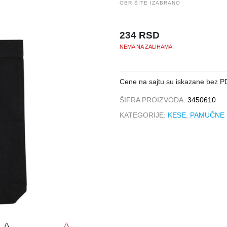
OBRIŠITE IZABRANO
234
RSD
NEMA NA ZALIHAMA!
Cene na sajtu su iskazane bez P
ŠIFRA PROIZVODA:
3450610
KATEGORIJE:
KESE
,
PAMUČNE 