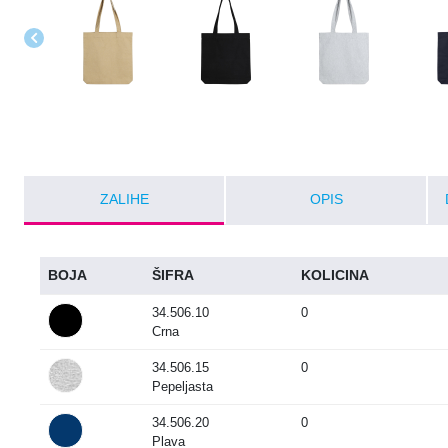
ZALIHE
OPIS
BOJA
ŠIFRA
KOLICINA
34.506.10
0
Crna
34.506.15
0
Pepeljasta
34.506.20
0
Plava