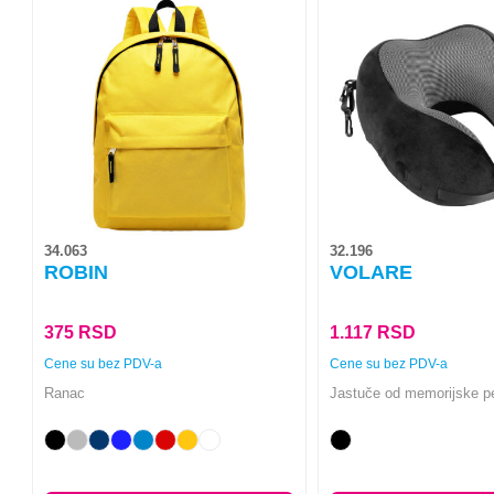
Ovaj
Ovaj
proizvod
proizvod
ima
ima
više
više
varijanti.
varijanti.
Opcije
Opcije
mogu
mogu
biti
biti
izabrane
izabrane
na
na
34.063
32.196
stranici
stranici
ROBIN
VOLARE
proizvoda.
proizvoda.
375
RSD
1.117
RSD
Cene su bez PDV-a
Cene su bez PDV-a
Ranac
Jastuče od memorijske p