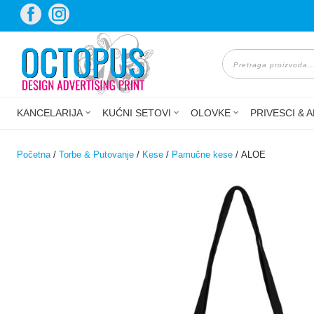
Skip
to
content
Products
search
KANCELARIJA
KUĆNI SETOVI
OLOVKE
PRIVESCI & A
Početna
/
Torbe & Putovanje
/
Kese
/
Pamučne kese
/ ALOE