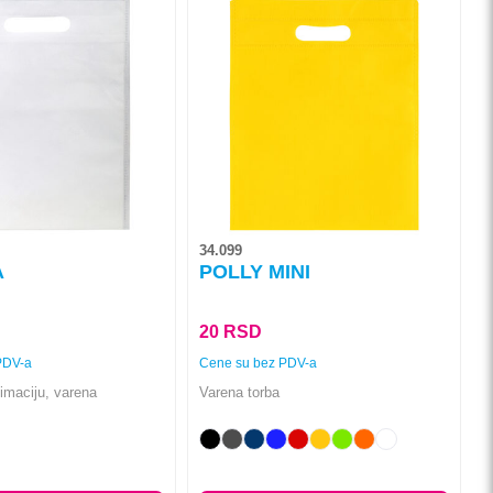
Ovaj
proizvod
ima
više
varijanti.
Opcije
mogu
biti
izabrane
na
34.099
stranici
A
POLLY MINI
proizvoda.
20
RSD
PDV-a
Cene su bez PDV-a
imaciju, varena
Varena torba