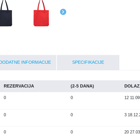
DODATNE INFORMACIJE
SPECIFIKACIJE
REZERVACIJA
(2-5 DANA)
DOLAZ
0
0
12
11.09
0
0
3
18.12.
0
0
20
27.03