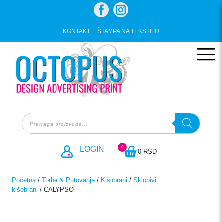
Skip
to
content
KONTAKT
ŠTAMPA NA TEKSTILU
Products
search
0
LOGIN
0 RSD
Početna
/
Torbe & Putovanje
/
Kišobrani
/
Sklopivi
kišobrani
/ CALYPSO