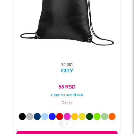
mogu
biti
izabrane
na
stranici
proizvoda.
34.061
CITY
58
RSD
Cene su bez PDV-a
Ranac