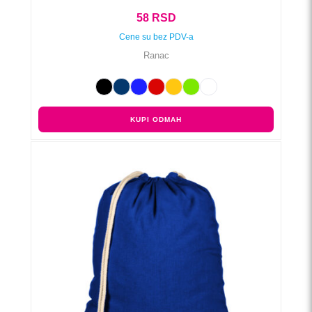
58
RSD
Cene su bez PDV-a
Ranac
KUPI ODMAH
Ovaj
proizvod
ima
više
varijanti.
Opcije
mogu
biti
izabrane
na