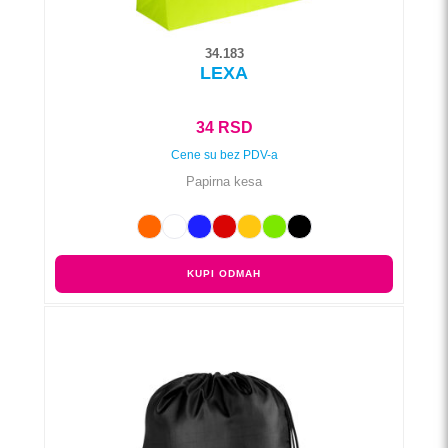
34.183
LEXA
34
RSD
Cene su bez PDV-a
Papirna kesa
KUPI ODMAH
Ovaj
proizvod
ima
više
varijanti.
Opcije