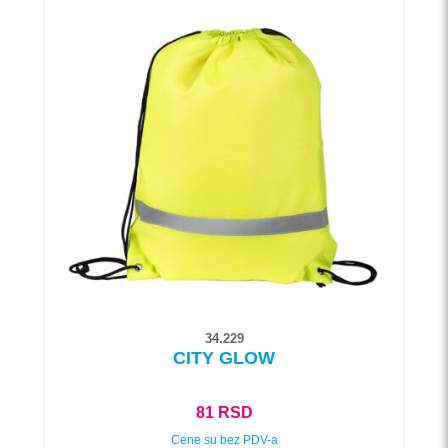
Ovaj
proizvod
ima
više
varijanti.
Opcije
mogu
biti
izabrane
na
stranici
proizvoda.
34.229
CITY GLOW
81
RSD
Cene su bez PDV-a