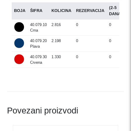
(2-5
BOJA
ŠIFRA
KOLICINA
REZERVACIJA
D
DANA)
40.079.10
2.816
0
0
Crna
40.079.20
2.198
0
0
Plava
40.079.30
1.330
0
0
Crvena
Povezani proizvodi