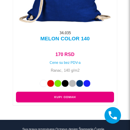
stranici
proizvoda.
34.035
MELON COLOR 140
170
RSD
Cene su bez PDV-a
Ranac, 140 g/m2
KUPI ODMAH
Sva prava rezervisana Octopus design Štamparija Ćuprija