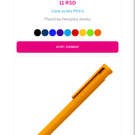
11
RSD
Cene su bez PDV-a
Plastična hemijska olovka
KUPI ODMAH
Ovaj
proizvod
ima
više
varijanti.
Opcije
mogu
biti
izabrane
na