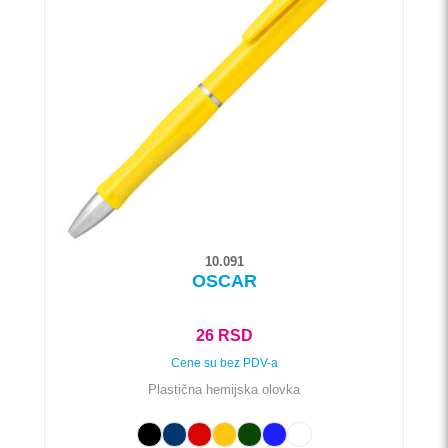
varijanti.
Opcije
mogu
biti
izabrane
na
stranici
proizvoda.
10.091
OSCAR
26
RSD
Cene su bez PDV-a
Plastična hemijska olovka