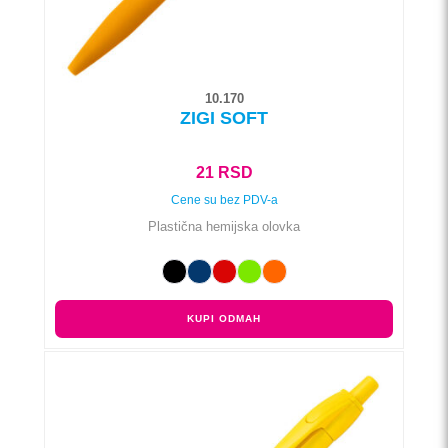
stranici
proizvoda.
10.170
ZIGI SOFT
21
RSD
Cene su bez PDV-a
Plastična hemijska olovka
KUPI ODMAH
Ovaj
proizvod
ima
više