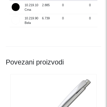
10.219.10
2.885
0
0
Crna
10.219.90
6.739
0
0
Bela
Povezani proizvodi
Ovaj
proizvod
ima
više
varijanti.