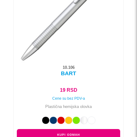
Opcije
mogu
biti
izabrane
na
stranici
proizvoda.
10.106
BART
19
RSD
Cene su bez PDV-a
Plastična hemijska olovka
KUPI ODMAH