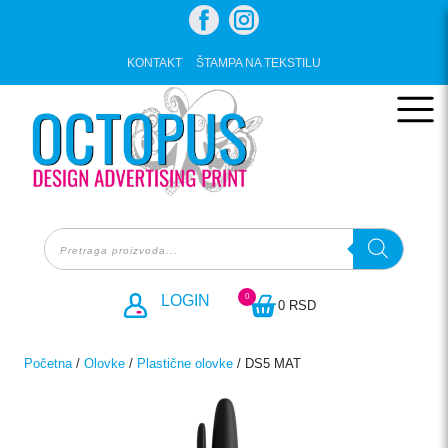
Skip
to
content
KONTAKT
ŠTAMPA NA TEKSTILU
Products
search
0
LOGIN
0 RSD
Početna
/
Olovke
/
Plastične olovke
/ DS5 MAT