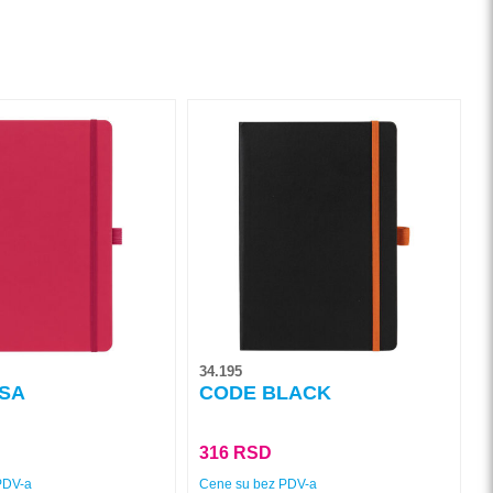
Ovaj
proizvod
ima
više
varijanti.
Opcije
mogu
biti
izabrane
na
34.195
stranici
SA
CODE BLACK
proizvoda.
316
RSD
PDV-a
Cene su bez PDV-a