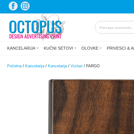
Skip
to
content
Products
search
KANCELARIJA
KUĆNI SETOVI
OLOVKE
PRIVESCI & A
Početna
/
Kancelarija
/
Kancelarija
/
Vizitari
/ FARGO