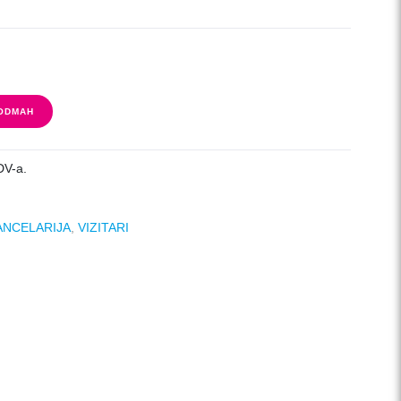
 ODMAH
DV-a.
ANCELARIJA
,
VIZITARI