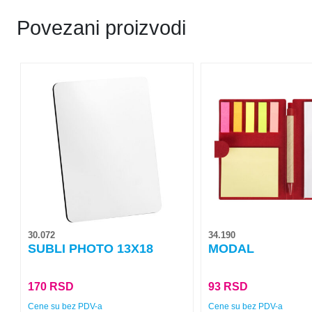
Povezani proizvodi
Ovaj
Ovaj
proizvod
proizvod
ima
ima
više
više
varijanti.
varijanti.
Opcije
Opcije
mogu
mogu
biti
biti
izabrane
izabrane
na
na
30.072
34.190
stranici
stranici
SUBLI PHOTO 13X18
MODAL
proizvoda.
proizvoda.
170
RSD
93
RSD
Cene su bez PDV-a
Cene su bez PDV-a