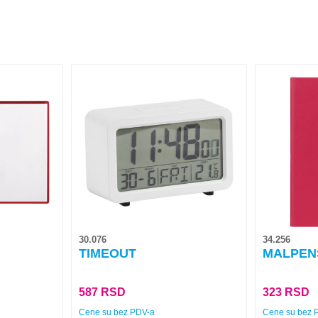
Ovaj
Ovaj
proizvod
proizvod
ima
ima
više
više
varijanti.
varijanti.
Opcije
Opcije
mogu
mogu
biti
biti
izabrane
izabrane
na
na
30.076
34.256
stranici
stranici
TIMEOUT
MALPEN
proizvoda.
proizvoda.
587
RSD
323
RSD
Cene su bez PDV-a
Cene su bez 