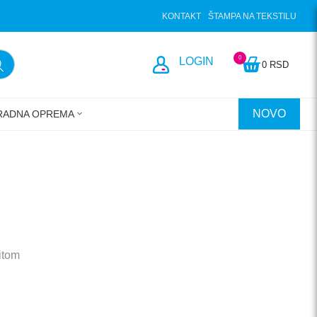
KONTAKT
ŠTAMPA NA TEKSTILU
0
LOGIN
0 RSD
NOVO
RADNA OPREMA
itom