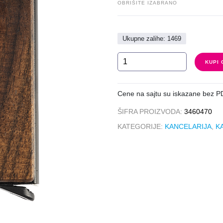
OBRIŠITE IZABRANO
Ukupne zalihe: 1469
FARGO
KUPI
količina
Cene na sajtu su iskazane bez P
ŠIFRA PROIZVODA:
3460470
KATEGORIJE:
KANCELARIJA
,
K