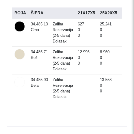
BOJA
ŠIFRA
21X17X5
25X20X5
30X2
34.485.10
Zaliha
627
25.241
5.421
Crna
Rezervacija
0
0
0
(2-5 dana)
0
0
0
Dolazak
34.485.71
Zaliha
12.996
8.960
11.634
Bež
Rezervacija
0
0
0
(2-5 dana)
0
0
0
Dolazak
34.485.90
Zaliha
-
13.558
9.263
Bela
Rezervacija
0
0
(2-5 dana)
0
0
Dolazak