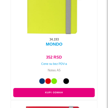
izabrane
na
stranici
proizvoda.
34.193
MONDO
352
RSD
Cene su bez PDV-a
Notes A5
KUPI ODMAH
Ovaj