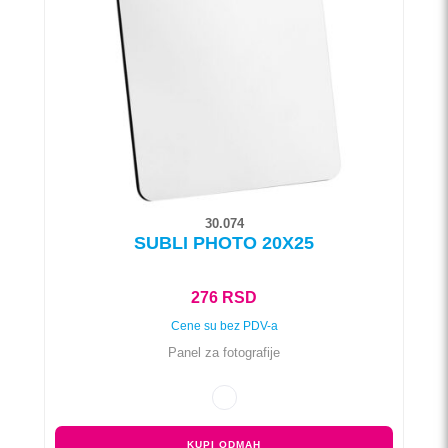
Opcije
mogu
biti
izabrane
na
stranici
proizvoda.
30.074
SUBLI PHOTO 20X25
276
RSD
Cene su bez PDV-a
Panel za fotografije
KUPI ODMAH