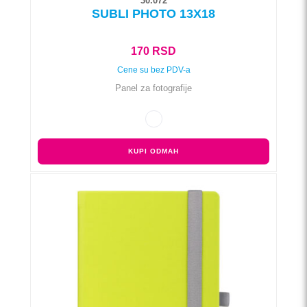
30.072
SUBLI PHOTO 13X18
170
RSD
Cene su bez PDV-a
Panel za fotografije
KUPI ODMAH
Ovaj
proizvod
ima
više
varijanti.
Opcije
mogu
biti