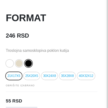
FORMAT
246
RSD
Troslojna samosklopiva poklon kutija
21X17X5
25X20X5
30X24X8
35X28X8
40X32X12
OBRIŠITE IZABRANO
55
RSD