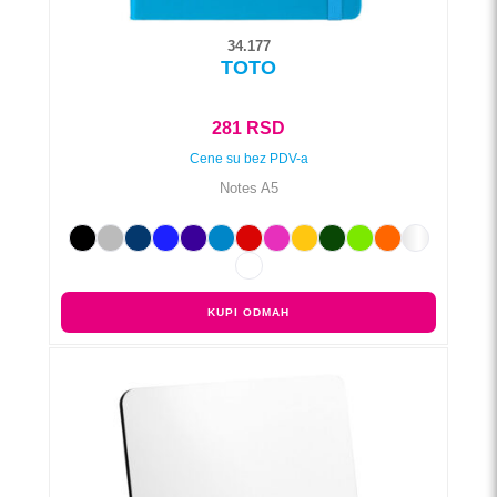
34.177
TOTO
281
RSD
Cene su bez PDV-a
Notes A5
KUPI ODMAH
Ovaj
proizvod
ima
više
varijanti.