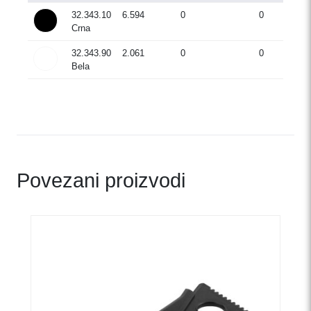
32.343.10
6.594
0
0
Crna
32.343.90
2.061
0
0
Bela
Povezani proizvodi
Ovaj
proizvod
ima
više
varijanti.