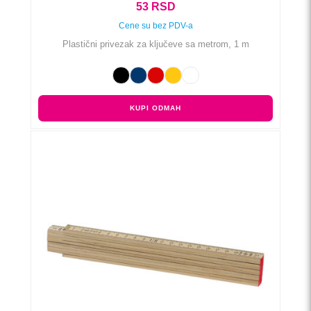
53
RSD
Cene su bez PDV-a
Plastični privezak za ključeve sa metrom, 1 m
KUPI ODMAH
Ovaj
proizvod
ima
više
varijanti.
Opcije
mogu
biti
izabrane
na