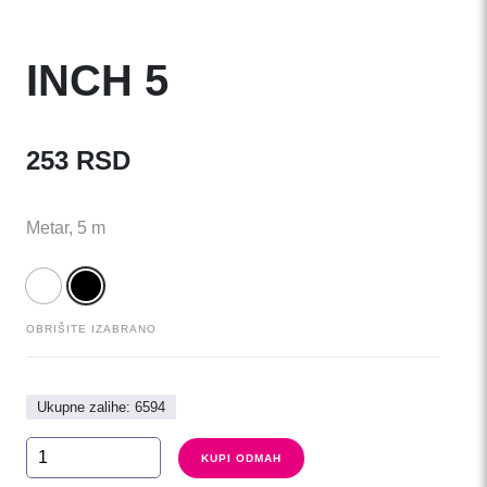
INCH 5
253
RSD
Metar, 5 m
OBRIŠITE IZABRANO
Ukupne zalihe: 6594
INCH
KUPI ODMAH
5