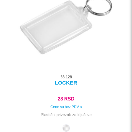
varijanti.
Opcije
mogu
biti
izabrane
na
stranici
proizvoda.
33.128
LOCKER
28
RSD
Cene su bez PDV-a
Plastični privezak za ključeve