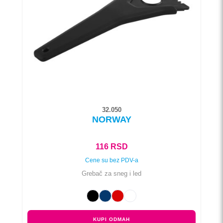
Opcije
mogu
biti
izabrane
na
stranici
proizvoda.
32.050
NORWAY
116
RSD
Cene su bez PDV-a
Grebač za sneg i led
KUPI ODMAH