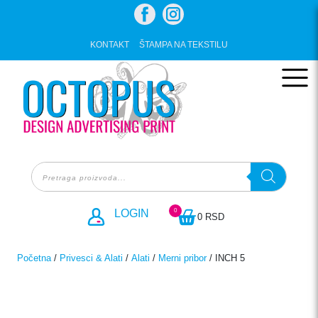
Skip
to
content
KONTAKT
ŠTAMPA NA TEKSTILU
Products
search
0
LOGIN
0 RSD
Početna
/
Privesci & Alati
/
Alati
/
Merni pribor
/ INCH 5