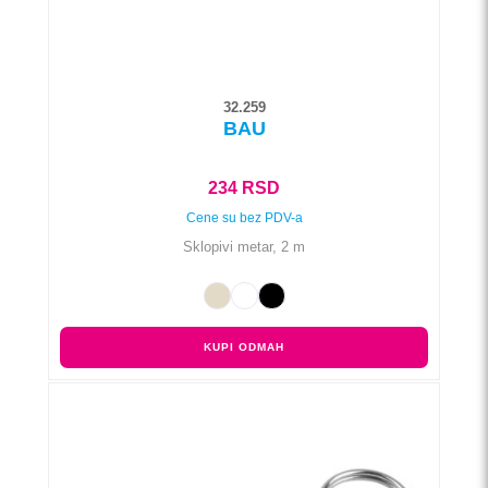
stranici
proizvoda.
32.259
BAU
234
RSD
Cene su bez PDV-a
Sklopivi metar, 2 m
KUPI ODMAH
Ovaj
proizvod
ima
više