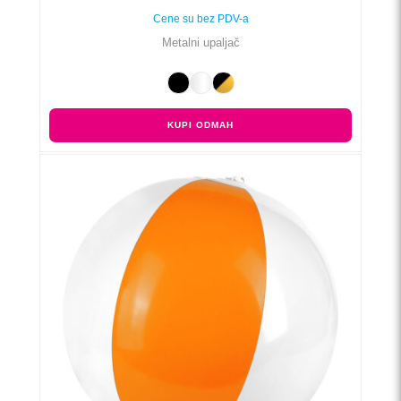
Cene su bez PDV-a
Metalni upaljač
KUPI ODMAH
Ovaj
proizvod
ima
više
varijanti.
Opcije
mogu
biti
izabrane
na
stranici