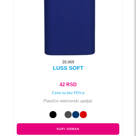
mogu
biti
izabrane
na
stranici
proizvoda.
20.069
LUSS SOFT
42
RSD
Cene su bez PDV-a
Plastični elektronski upaljač
KUPI ODMAH