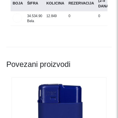
(2-5
BOJA
ŠIFRA
KOLICINA
REZERVACIJA
D
DANA)
34.534.90
12.849
0
0
Bela
Povezani proizvodi
Ovaj
proizvod
ima
više
varijanti.
Opcije