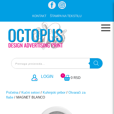
Skip
to
content
KONTAKT
ŠTAMPA NA TEKSTILU
Products
search
0
LOGIN
0 RSD
Početna
/
Kućni setovi
/
Kuhinjski pribor
/
Otvarači za
flaše
/ MAGNET BLANCO