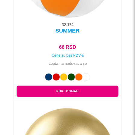
proizvoda.
32.134
SUMMER
66
RSD
Cene su bez PDV-a
Lopta na naduvavanje
KUPI ODMAH
Ovaj
proizvod
ima
više