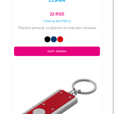
CLIPER
22
RSD
Cene su bez PDV-a
Plastični privezak za ključeve sa funkcijom otvarača
KUPI ODMAH
Ovaj
proizvod
ima
više
varijanti.
Opcije
mogu
biti
izabrane