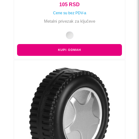
105
RSD
Cene su bez PDV-a
Metalni privezak za ključeve
KUPI ODMAH
Ovaj
proizvod
ima
više
varijanti.
Opcije
mogu
biti
izabrane
na