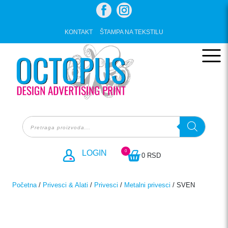
Skip
to
content
KONTAKT
ŠTAMPA NA TEKSTILU
Products
search
0
LOGIN
0 RSD
Početna
/
Privesci & Alati
/
Privesci
/
Metalni privesci
/ SVEN