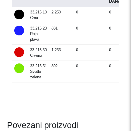
DANA)
33.215.10
2.250
0
0
Crna
33.215.23
831
0
0
Rojal
plava
33.215.30
1.233
0
0
Crvena
33.215.51
892
0
0
Svetlo
zelena
Povezani proizvodi