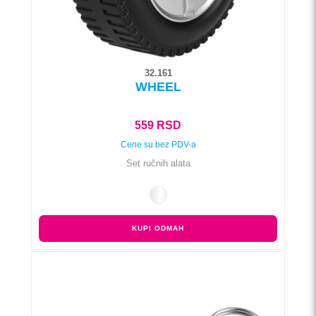
stranici
proizvoda.
32.161
WHEEL
559
RSD
Cene su bez PDV-a
Set ručnih alata
KUPI ODMAH
Ovaj
proizvod
ima