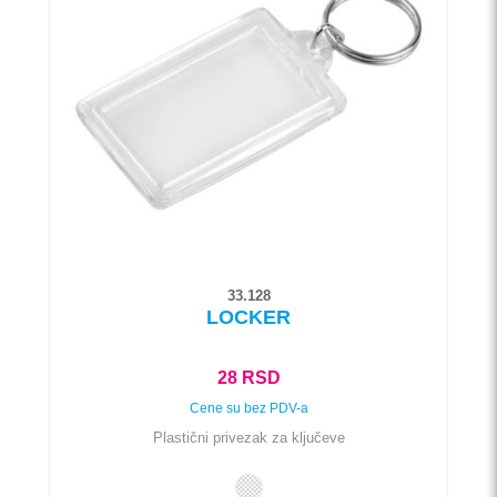
više
varijanti.
Opcije
mogu
biti
izabrane
na
stranici
proizvoda.
33.128
LOCKER
28
RSD
Cene su bez PDV-a
Plastični privezak za ključeve