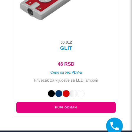
na
stranici
proizvoda.
33.012
GLIT
46
RSD
Cene su bez PDV-a
Privezak za ključeve sa LED lampom
KUPI ODMAH