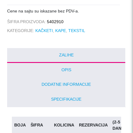
Cene na sajtu su iskazane bez PDV-a.
ŠIFRA PROIZVODA:
5402910
KATEGORIJE:
KAČKETI
,
KAPE
,
TEKSTIL
ZALIHE
OPIS
DODATNE INFORMACIJE
SPECIFIKACIJE
(2-5
BOJA
ŠIFRA
KOLICINA
REZERVACIJA
DANA)