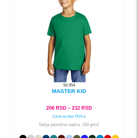
više
varijanti.
Opcije
mogu
biti
izabrane
na
stranici
proizvoda.
50.054
MASTER KID
Raspon
206
RSD
–
232
RSD
cena:
Cene su bez PDV-a
od
Dečja pamučna majica, 150 g/m2
206 RSD
do