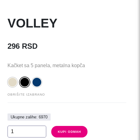
VOLLEY
296
RSD
Kačket sa 5 panela, metalna kopča
OBRIŠITE IZABRANO
Ukupne zalihe: 6970
VOLLEY
KUPI ODMAH
količina