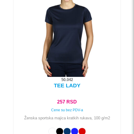
više
varijanti.
Opcije
mogu
biti
izabrane
na
stranici
proizvoda.
50.042
TEE LADY
257
RSD
Cene su bez PDV-a
Ženska sportska majica kratkih rukava, 100 g/m2