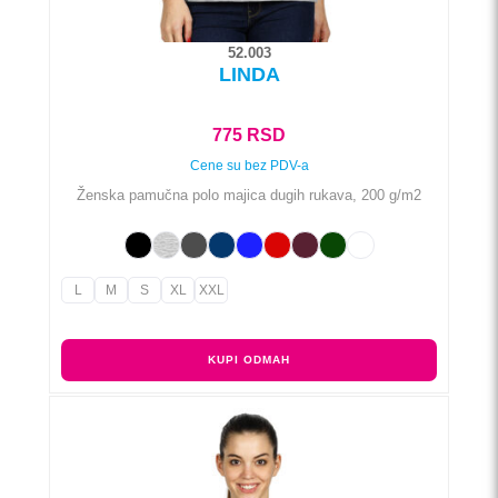
52.003
LINDA
775
RSD
Cene su bez PDV-a
Ženska pamučna polo majica dugih rukava, 200 g/m2
L
M
S
XL
XXL
KUPI ODMAH
Ovaj
proizvod
ima