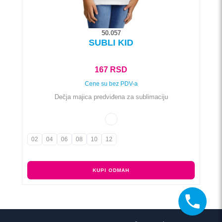
50.057
SUBLI KID
167
RSD
Cene su bez PDV-a
Dečja majica predviđena za sublimaciju
02
04
06
08
10
12
KUPI ODMAH