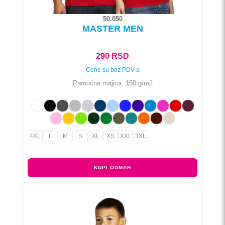
50.050
MASTER MEN
290
RSD
Cene su bez PDV-a
Pamučna majica, 150 g/m2
4XL
L
M
S
XL
XS
XXL
3XL
KUPI ODMAH
Ovaj
proizvod
ima