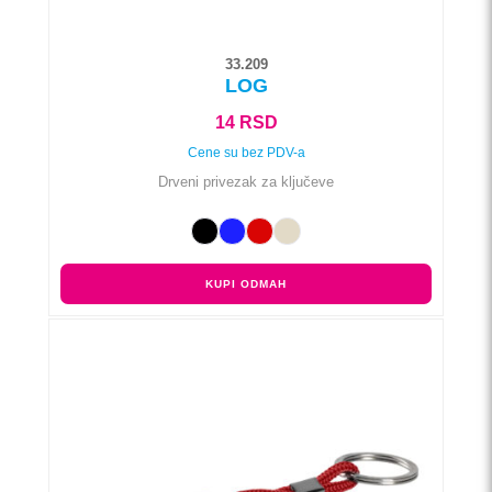
33.209
LOG
14
RSD
Cene su bez PDV-a
Drveni privezak za ključeve
KUPI ODMAH
Ovaj
proizvod
ima
više
varijanti.
Opcije