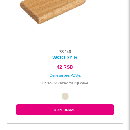
biti
izabrane
na
stranici
proizvoda.
33.146
WOODY R
42
RSD
Cene su bez PDV-a
Drveni privezak za ključeve
KUPI ODMAH