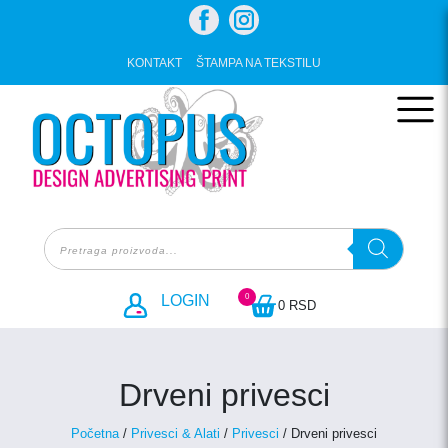
Skip
to
content
KONTAKT
ŠTAMPA NA TEKSTILU
Products
search
0
LOGIN
0 RSD
Drveni privesci
Početna
/
Privesci & Alati
/
Privesci
/ Drveni privesci