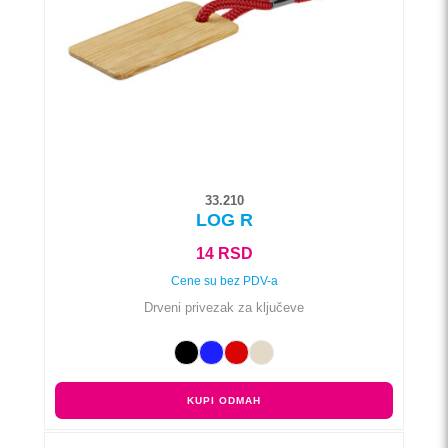
mogu
biti
izabrane
na
stranici
proizvoda.
33.210
LOG R
14
RSD
Cene su bez PDV-a
Drveni privezak za ključeve
KUPI ODMAH