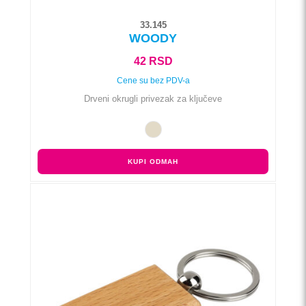
33.145
WOODY
42
RSD
Cene su bez PDV-a
Drveni okrugli privezak za ključeve
KUPI ODMAH
Ovaj
proizvod
ima
više
varijanti.
Opcije
mogu