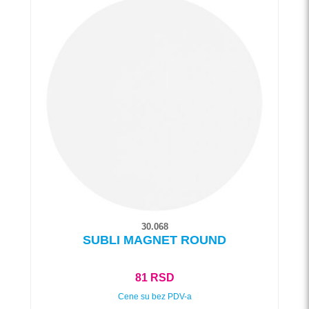
proizvod
ima
više
varijanti.
Opcije
mogu
biti
izabrane
na
stranici
proizvoda.
30.068
SUBLI MAGNET ROUND
81
RSD
Cene su bez PDV-a