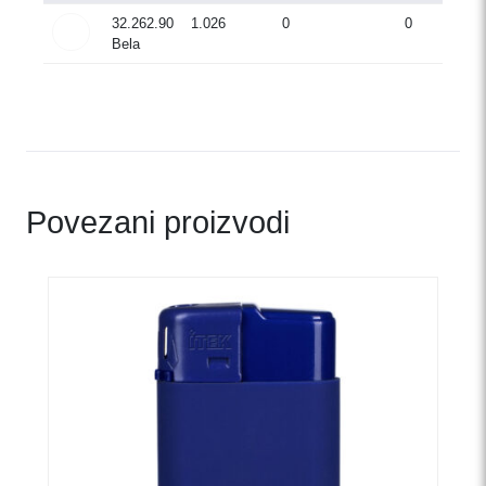
32.262.90
1.026
0
0
Bela
Povezani proizvodi
Ovaj
proizvod
ima
više
varijanti.
Opcije
mogu
biti