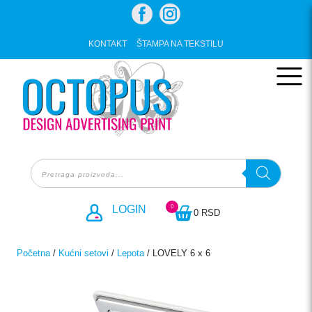
Skip
to
content
KONTAKT
ŠTAMPA NA TEKSTILU
Products
search
0
LOGIN
0 RSD
Početna
/
Kućni setovi
/
Lepota
/ LOVELY 6 x 6