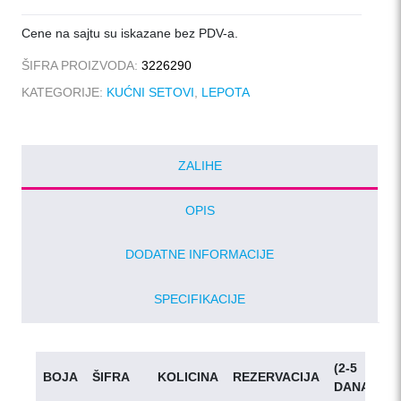
x
6
Cene na sajtu su iskazane bez PDV-a.
količina
ŠIFRA PROIZVODA:
3226290
KATEGORIJE:
KUĆNI SETOVI
,
LEPOTA
ZALIHE
OPIS
DODATNE INFORMACIJE
SPECIFIKACIJE
(2-5
BOJA
ŠIFRA
KOLICINA
REZERVACIJA
D
DANA)