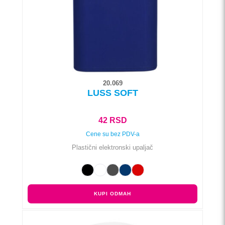
izabrane
na
stranici
proizvoda.
20.069
LUSS SOFT
42
RSD
Cene su bez PDV-a
Plastični elektronski upaljač
KUPI ODMAH
Ovaj