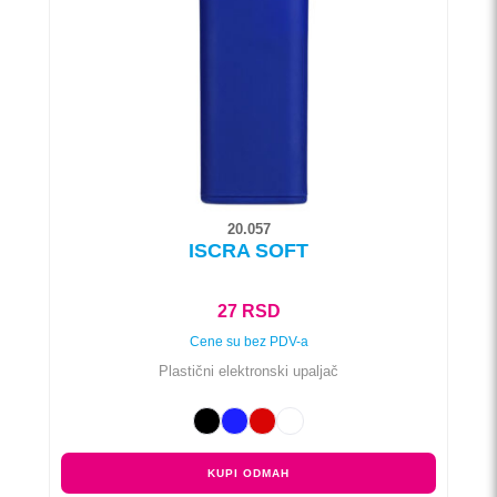
mogu
biti
izabrane
na
stranici
proizvoda.
20.057
ISCRA SOFT
27
RSD
Cene su bez PDV-a
Plastični elektronski upaljač
KUPI ODMAH