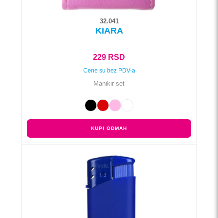
32.041
KIARA
229
RSD
Cene su bez PDV-a
Manikir set
KUPI ODMAH
Ovaj
proizvod
ima
više
varijanti.
Opcije