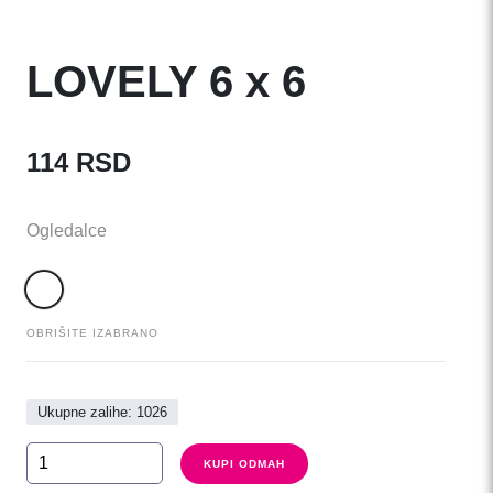
LOVELY 6 x 6
114
RSD
Ogledalce
OBRIŠITE IZABRANO
Ukupne zalihe: 1026
LOVELY
KUPI ODMAH
6