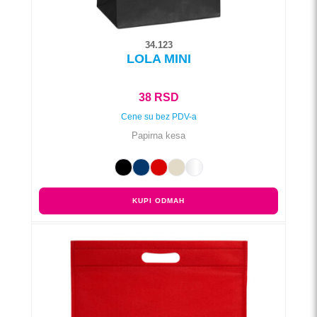
34.123
LOLA MINI
38
RSD
Cene su bez PDV-a
Papirna kesa
KUPI ODMAH
Ovaj
proizvod
ima
više
varijanti.