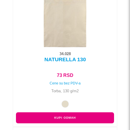
biti
izabrane
na
stranici
proizvoda.
34.028
NATURELLA 130
73
RSD
Cene su bez PDV-a
Torba, 130 g/m2
KUPI ODMAH